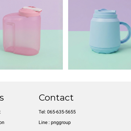
s
Contact
t
Tel: 065-635-5655
on
Line : pnggroup