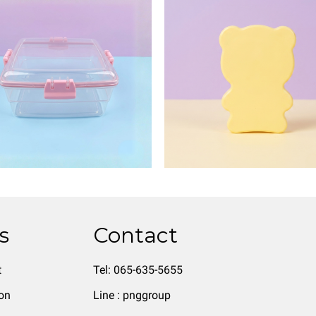
s
Contact
t
Tel: 065-635-5655
on
Line : pnggroup