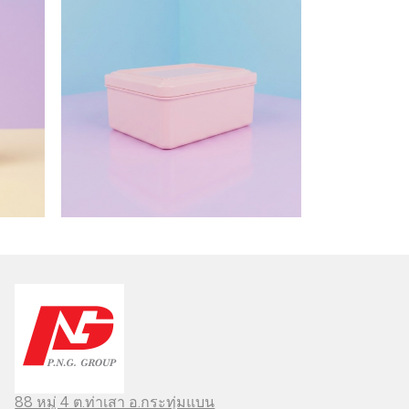
88 หมู่ 4 ต.ท่าเสา อ.กระทุ่มแบน