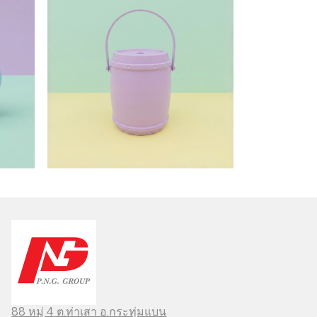
88 หมู่ 4 ต.ท่าเสา อ.กระทุ่มแบน