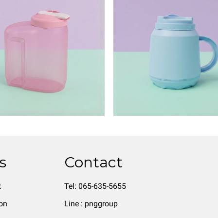
s
Contact
t
Tel: 065-635-5655
on
Line : pnggroup