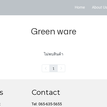
Home
About U
Green ware
ไม่พบสินค้า
1
s
Contact
t
Tel: 065-635-5655