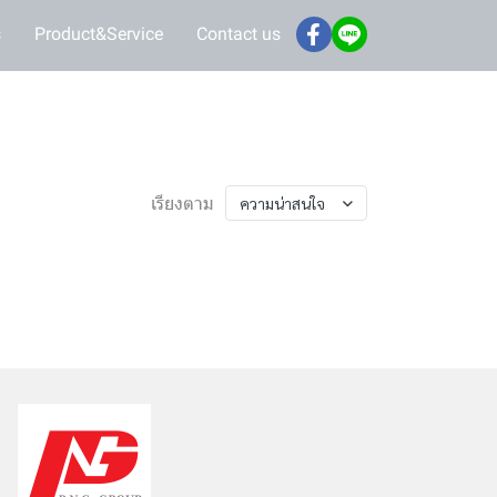
s
Product&Service
Contact us
เรียงตาม
ความน่าสนใจ