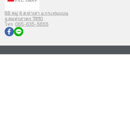
88 หมู่ 4 ต.ท่าเสา อ.กระทุ่มแบน
จ.สมุทรสาคร 74110
โทร.
065-635-5655