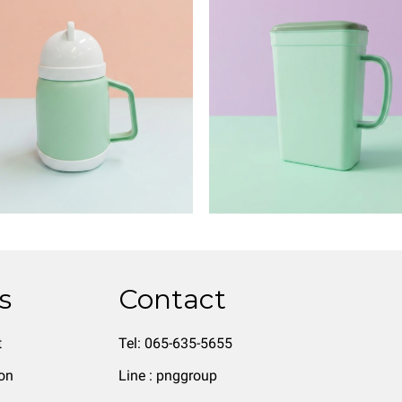
s
Contact
t
Tel: 065-635-5655
on
Line : pnggroup