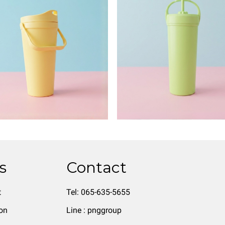
s
Contact
t
Tel: 065-635-5655
on
Line : pnggroup