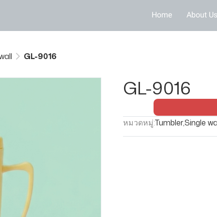
Home
About U
wall
GL-9016
GL-9016
หมวดหมู่:
Tumbler
,
Single wa