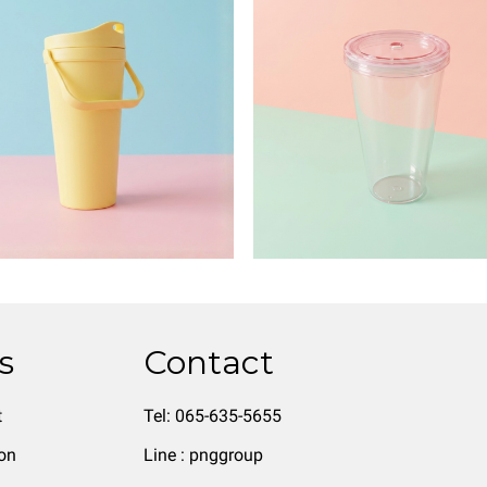
s
Contact
t
Tel: 065-635-5655
on
Line : pnggroup